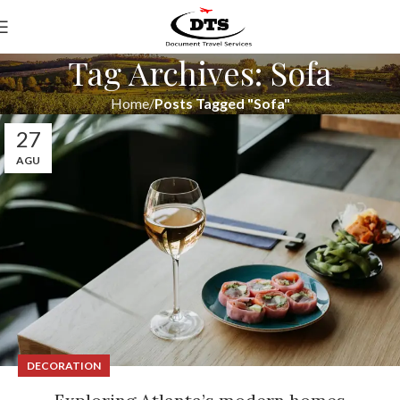
Tag Archives: Sofa
Home
Posts Tagged "Sofa"
27
AGU
DECORATION