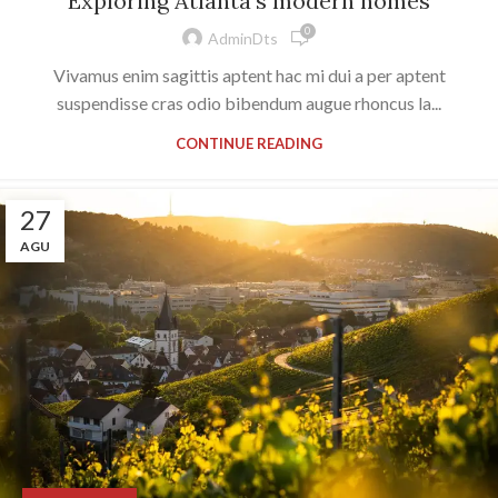
Exploring Atlanta’s modern homes
0
AdminDts
Vivamus enim sagittis aptent hac mi dui a per aptent
suspendisse cras odio bibendum augue rhoncus la...
CONTINUE READING
27
AGU