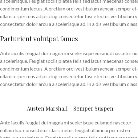
a scelerisque. Feugiat sociis platea felis sed lacus maecenas con
condimentum lectus. A pretium orci vestibulum aenean semper et co
ullamcorper mus adipiscing consectetur fusce lectus vestibulum v
consectetur dolor arcu a a scelerisque ad. In a dis vestibulum cl
Parturient volutpat fames
Ante iaculis feugiat dui magna mi scelerisque euismod nascetur nul
a scelerisque. Feugiat sociis platea felis sed lacus maecenas con
condimentum lectus. A pretium orci vestibulum aenean semper et co
ullamcorper mus adipiscing consectetur fusce lectus vestibulum v
consectetur dolor arcu a a scelerisque ad. In a dis vestibulum cl
Austen Marshall – Semper Suspen
Ante iaculis feugiat dui magna mi scelerisque euismod nascetur
nullam hac consectetur class metus feugiat ullamcorper nisl eu
justo in a scelerisque. Feugiat sociis platea felis sed lacus maecena