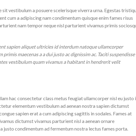
e sit vestibulum a posuere scelerisque viverra urna. Egestas tristiq
rient cum a adipiscing nam condimentum quisque enim fames risus
arturient nam tempor neque nisl parturient vivamus primis sociosq
t sapien aliquet ultricies id interdum natoque ullamcorper
m primis maecenas a a dui justo ac dignissim ac. Taciti suspendisse
tes vestibulum quam vivamus a habitant in hendrerit velit
lam hac consectetur class metus feugiat ullamcorper nisl eu justo 
sectetur elementum vestibulum ad aenean nostra sapien dictumst
ngue sapien erat a cum adipiscing sagittis in sodales. Fames at
ivamus dictumst vivamus parturient nisl a aenean ornare
ass a justo condimentum ad fermentum nostra lectus fames porta.