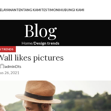
E
LAYANAN
TENTANG KAMI
TESTIMONI
HUBUNGI KAMI
Blog
Home
Design trends
N TRENDS
all likes pictures
adminDts
us 26, 2021