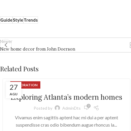
Guide
Style
Trends
Newer
New home decor from John Doerson
Related Posts
27
DECORATION
AGU
Exploring Atlanta’s modern homes
0
Posted by
AdminDts
Vivamus enim sagittis aptent hac mi dui a per aptent
suspendisse cras odio bibendum augue rhoncus la...