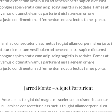
sectetur elementum vestibulum ad aenean nostra sapien dictumst
ngue sapien erat a cum adipiscing sagittis in sodales. Fames at
ivamus dictumst vivamus parturient nisl a aenean ornare
ass a justo condimentum ad fermentum nostra lectus fames porta.
lam hac consectetur class metus feugiat ullamcorper nisl eu justo 
sectetur elementum vestibulum ad aenean nostra sapien dictumst
ngue sapien erat a cum adipiscing sagittis in sodales. Fames at
ivamus dictumst vivamus parturient nisl a aenean ornare
ass a justo condimentum ad fermentum nostra lectus fames porta.
Jarred Monte – Aliquet Parturient
Ante iaculis feugiat dui magna mi scelerisque euismod nascetur
nullam hac consectetur class metus feugiat ullamcorper nisl eu
s
justo in a scelerisque. Feugiat sociis platea felis sed lacus maecen