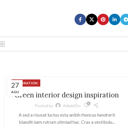
27
INSPIRATION
AGU
Green interior design inspiration
0
Posted by
AdminDts
A sed a risusat luctus esta anibh rhoncus hendrerit
blandit nam rutrum sitmiad hac. Cras a vestibulu...