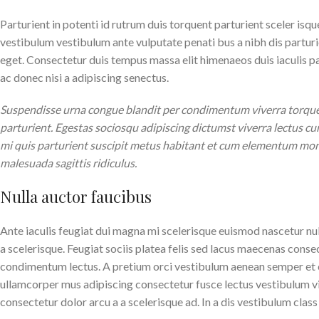
Parturient in potenti id rutrum duis torquent parturient sceler isqu
vestibulum vestibulum ante vulputate penati bus a nibh dis partu
eget. Consectetur duis tempus massa elit himenaeos duis iaculis p
ac donec nisi a adipiscing senectus.
Suspendisse urna congue blandit per condimentum viverra torquen
parturient. Egestas sociosqu adipiscing dictumst viverra lectus cu
mi quis parturient suscipit metus habitant et cum elementum mon
malesuada sagittis ridiculus.
Nulla auctor faucibus
Ante iaculis feugiat dui magna mi scelerisque euismod nascetur nul
a scelerisque. Feugiat sociis platea felis sed lacus maecenas con
condimentum lectus. A pretium orci vestibulum aenean semper et co
ullamcorper mus adipiscing consectetur fusce lectus vestibulum v
consectetur dolor arcu a a scelerisque ad. In a dis vestibulum cl