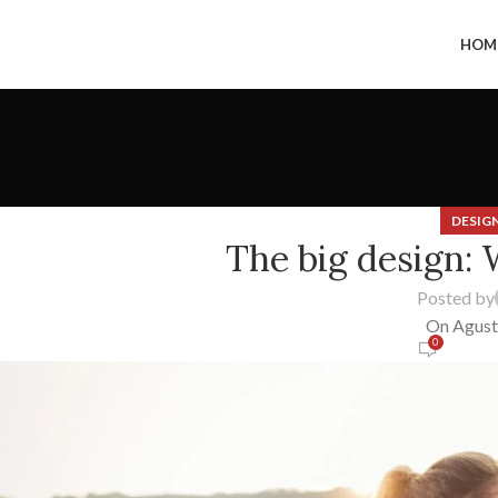
HOM
DESIG
The big design: W
Posted by
On Agust
0